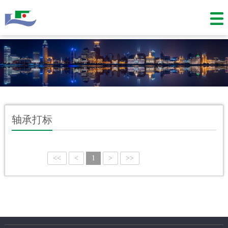
轴承打标
<<
<
1
>
>>