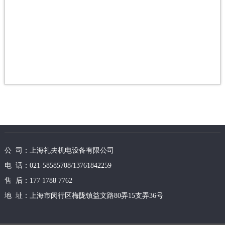
公 司：上海礼夫机电设备有限公司
电 话：021-58585708/13761842259
售 后：177 1788 7762
地 址：上海市闵行区梅陇镇益文路80弄15支弄36号