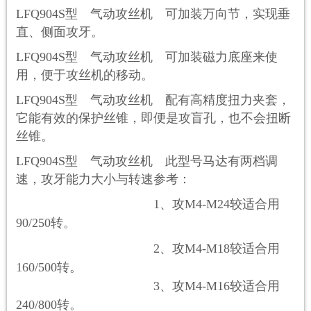
L
FQ
904S
型 气动攻丝机 可加装万向节，实现垂
直、侧面攻牙。
L
FQ
904S
型 气动攻丝机 可加装磁力底座来使
用，便于攻丝机的移动。
L
FQ
904S
型 气动攻丝机 配有高精度扭力夹套，
它能有效的保护丝锥，即便是攻盲孔，也不会扭断
丝锥。
L
FQ
904S
型 气动攻丝机 此型号马达有两档调
速，攻牙能力大小与转速参考：
1
、攻
M4-M24
较适合用
90/250
转。
2
、攻
M4-M18
较适合用
160/500
转。
3
、攻
M4-M16
较适合用
240/800
转。