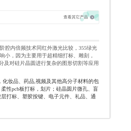
查看其它产品
三阶腔内倍频技术同红外激光比较，355绿光
响小，因为主要用于超精细打标、雕刻，
划分及对硅片晶圆进行复杂的图形切割等应用
化妆品、药品,视
频及其他高分子材料的包
柔性pcb板打标
，划片；硅晶圆片微孔、盲
镀层打标、塑胶
按键、电子元件、礼品、通