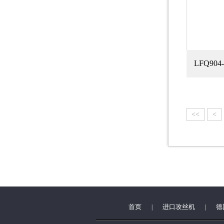
LFQ904
<<
<
首页
进口攻丝机
德
|
|