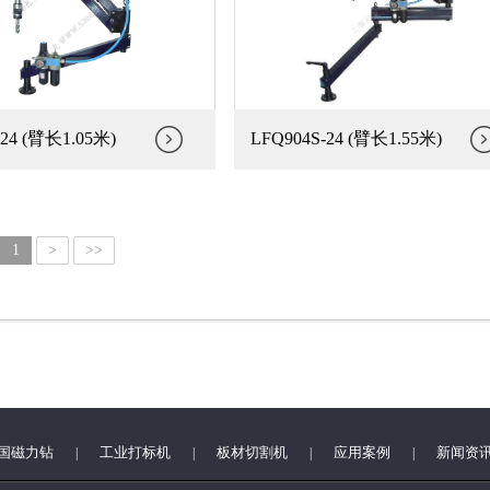
-24 (臂长1.05米)
LFQ904S-24 (臂长1.55米)
1
>
>>
国磁力钻
工业打标机
板材切割机
应用案例
新闻资
|
|
|
|