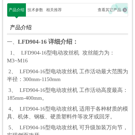
产品介绍
技术参数
相关推荐
查看其它产品
产品介绍
LFD904-16 详细介绍：
一、
1、 LFD90
4
-16
型电动攻丝机
攻丝能力为：
M
3
~M16
2、 LFD90
4
-16
型电动攻丝机
工作活动最大范围为
半径：
3
00mm-1150mm
3、 LFD90
4
-16
型电动攻丝机
工作活动高度最高：
185mm-400mm。
4、 LFD90
4
-16
型电动攻丝机
适用于各种材质的模
具、机体、钢板、硬质塑料件等攻牙或回牙。
5、 LFD90
4
-16
型电动攻丝机
可升级加装万向
节
，