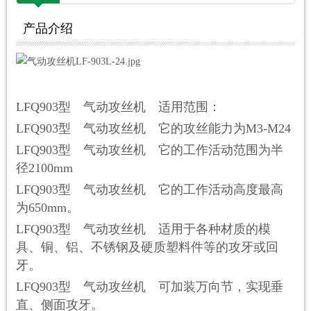
产品介绍
L
FQ
903
型 气动攻丝机 适用范围：
L
FQ
903
型 气动攻丝机 它的攻丝能力为
M3-M24
L
FQ
903
型 气动攻丝机 它的工作活动范围为半
径
210
0mm
L
FQ
903
型 气动攻丝机 它的工作活动高度最高
为
65
0mm
。
L
FQ
903
型 气动攻丝机 适用于各种材质的模
具、铜、铝、不锈钢及硬质塑料件等的攻牙或回
牙。
L
FQ
903
型 气动攻丝机 可加装万向节，实现垂
直、侧面攻牙。