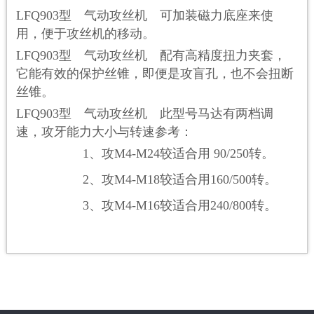
L
FQ
903
型 气动攻丝机 可加装磁力底座来使
用，便于攻丝机的移动。
L
FQ
903
型 气动攻丝机 配有高精度扭力夹套，
它能有效的保护丝锥，即便是攻盲孔，也不会扭断
丝锥。
L
FQ
903
型 气动攻丝机 此型号马达有两档调
速，攻牙能力大小与转速参考：
1
、攻
M4-M24
较适合用
90/250
转。
2
、攻
M4-M18
较适合用
160/500
转。
3
、攻
M4-M16
较适合用
240/800
转。