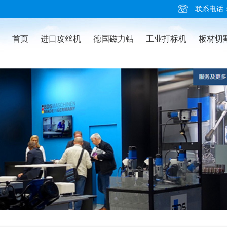
联系电话：02
首页
进口攻丝机
德国磁力钻
工业打标机
板材切