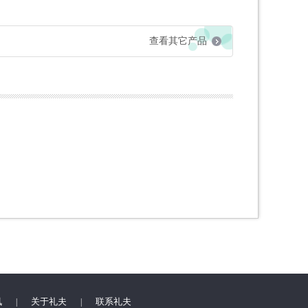
查看其它产品
讯
关于礼夫
联系礼夫
|
|