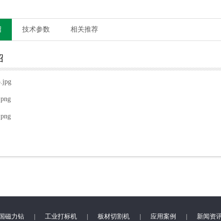
绍
技术参数
相关推荐
绍
国磁力钻
工业打标机
板材切割机
应用案例
新闻资
|
|
|
|