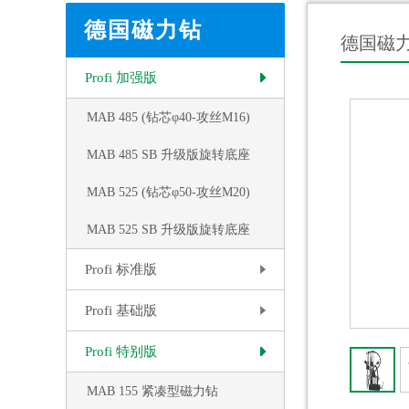
德国磁力钻
德国磁
Profi 加强版
MAB 485 (钻芯φ40-攻丝M16)
MAB 485 SB 升级版旋转底座
MAB 525 (钻芯φ50-攻丝M20)
MAB 525 SB 升级版旋转底座
Profi 标准版
Profi 基础版
Profi 特别版
MAB 155 紧凑型磁力钻